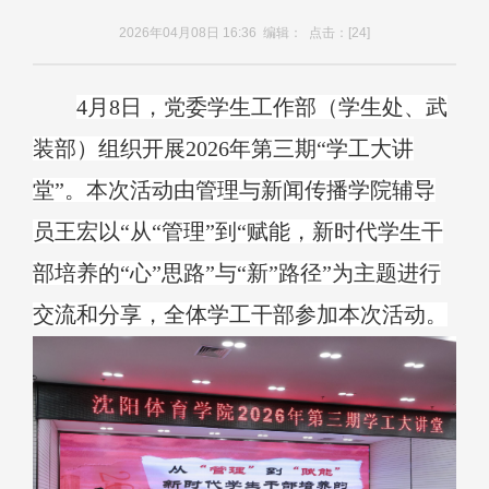
2026年04月08日 16:36 编辑： 点击：[
24
]
4
月
8
日，党委学生工作部（
学生处、
武
装部）组织开展
202
6
年第
三
期
“学工大讲
堂”。本次活动由
管理与新闻传播
学院辅导
员
王宏
以
“
从
“管理”到“赋能，新时代学生干
部培养的“心”思路”与“新”路径
”为主题进行
交流和分享
，
全体学工干部参加本次活动
。