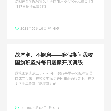
沈阳体育学院教官队为美国加州浸会冠军班成员于3
月17日进行军事训练
2021年03月18日
495
战严寒、不懈怠——寒假期间我校
国旗班坚持每日居家开展训练
我校国旗班成立于2020年，实行半军事化组织管理，
自成立以来，在校党委亲切关怀和正确领导下、在党
委学生工作部（武装部）的...
2021年03月02日
513