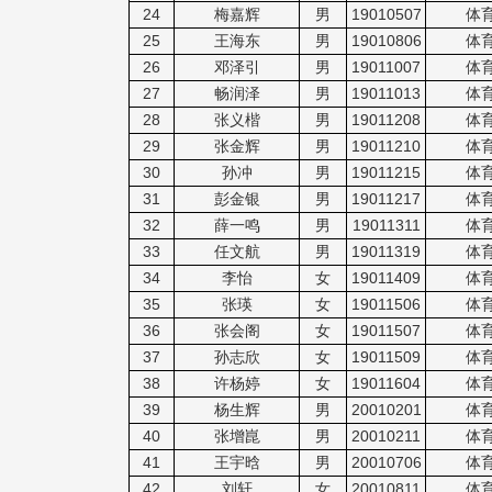
24
梅嘉辉
男
19010507
体
25
王海东
男
19010806
体
26
邓泽引
男
19011007
体
27
畅润泽
男
19011013
体
28
张义楷
男
19011208
体
29
张金辉
男
19011210
体
30
孙冲
男
19011215
体
31
彭金银
男
19011217
体
32
薛一鸣
男
19011311
体
33
任文航
男
19011319
体
34
李怡
女
19011409
体
35
张瑛
女
19011506
体
36
张会阁
女
19011507
体
37
孙志欣
女
19011509
体
38
许杨婷
女
19011604
体
39
杨生辉
男
20010201
体
40
张增崑
男
20010211
体
41
王宇晗
男
20010706
体
42
刘轩
女
20010811
体