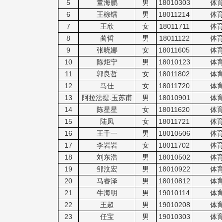
5
董海鹏
男
18010303
体
6
王棕镭
男
18011214
体
7
王欣
女
18011711
体
8
蔺哲
男
18011122
体
9
张晓娜
女
18011605
体
10
陈炬宁
男
18010123
体
11
郭良哲
女
18011802
体
12
马佳
女
18011720
体
13
阿拉法提.玉苏甫
男
18010901
体
14
陈星星
女
18011620
体
15
陆凤
女
18011721
体
16
王千一
男
18010506
体
17
李岩岩
女
18011702
体
18
刘东浩
男
18010502
体
19
邹汶宏
男
18010922
体
20
马睿泽
男
18010812
体
21
牛海明
男
19010114
体
22
王超
男
19010208
体
23
任宝
男
19010303
体