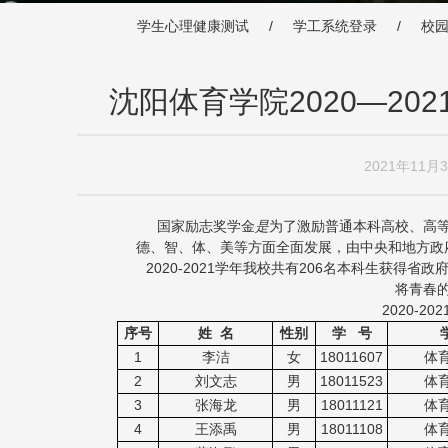
学生心理健康测试 /
学工系统登录 /
校园
沈阳体育学院2020—2
2021年11月
国家励志奖学金
是
为了激励普通本科高校、高
德、智、体、美等方面全面发展，由中央和地方政
2020-2021学年我校共有206名本科生获
将青春
2020-
序号
姓 名
性别
学 号
1
李洁
女
18011607
体
2
刘文志
男
18011523
体
3
张海龙
男
18011121
体
4
王添禹
男
18011108
体