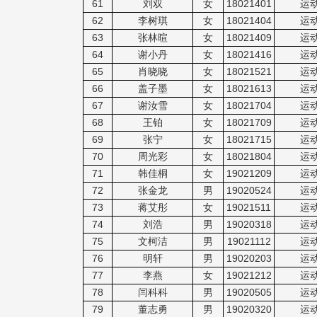
61
刘双
女
18021401
运
62
李树琪
女
18021404
运
63
张林暄
女
18021409
运
64
谢小丹
女
18021416
运
65
肖晓晓
女
18021521
运
66
盖子墨
女
18021613
运
67
谢汝雪
女
18021704
运
68
王铂
女
18021709
运
69
张宁
女
18021715
运
70
周光彩
女
18021804
运
71
韩佳桐
女
19021209
运
72
张金龙
男
19020524
运
73
蒋艾彤
女
19021511
运
74
刘浩
男
19020318
运
75
文柯洁
男
19021112
运
76
明轩
男
19020203
运
77
李燕
女
19021212
运
78
闫科科
男
19020505
运
79
董志勇
男
19020320
运